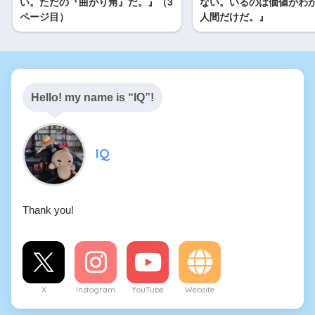
い。ただの『曲がり角』だ。』（3
ない。いるのは価値がわ
ページ目）
人間だけだ。』
o
Hello! my name is “IQ”!
IQ
初めか
らそれが人情だと心得ていれば
Thank you!
X
Instagram
YouTube
Website