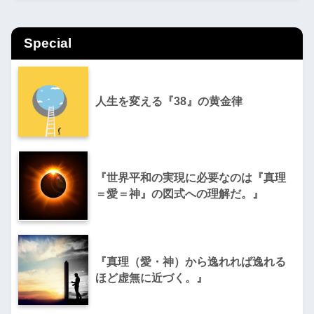
Special
人生を変える『38』の黄金律
『世界平和の実現に必要なのは『真理
＝愛＝神』の図式への理解だ。』
『真理（愛・神）から逸れれば逸れる
ほど虚無に近づく。』