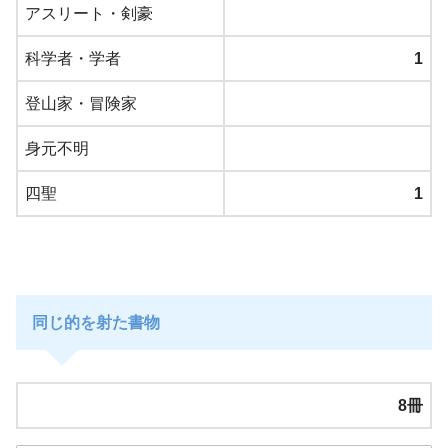
アスリート・剣豪
科学者・学者
1
登山家・冒険家
身元不明
四聖
1
同じ的を射た書物
8冊