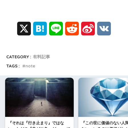
X
H
L
R
S
V
a
i
e
i
K
『地位が上がったり下がったりすることによって、付
き合いの深さが良くわかる。』
t
n
d
n
CATEGORY :
有料記事
TAGS :
note
e
e
d
a
n
i
W
a
t
e
i
『それは『行き止まり』ではな
『この世に価値のない人
b