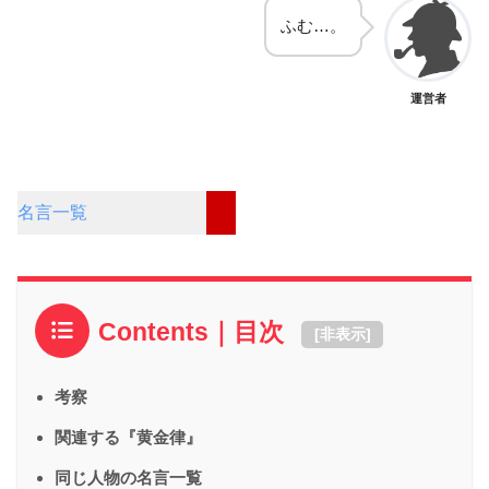
ふむ…。
運営者
名言一覧
Contents｜目次
[
非表示
]
考察
関連する『黄金律』
同じ人物の名言一覧