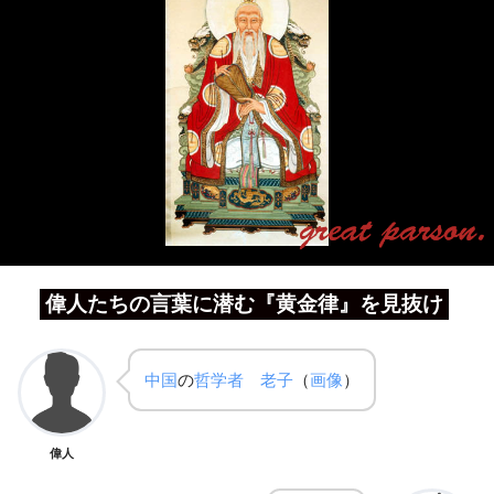
偉人たちの言葉に潜む『黄金律』を見抜け
中国
の
哲学者
老子
（
画像
）
偉人