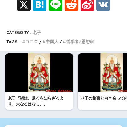
X
H
L
R
S
V
a
i
e
i
K
t
n
d
n
CATEGORY :
老子
TAGS :
ココロ
中国人
哲学者/思想家
e
e
d
a
n
i
W
a
t
e
i
老子『禍は、足るを知らざるよ
老子の格言と向き合って
b
り、大なるはなし。』
o