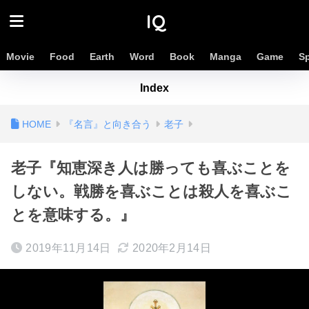
IQ
Movie
Food
Earth
Word
Book
Manga
Game
S
Index
『名言』と向き合う
老子
老子『知恵深き人は勝っても喜ぶことを
しない。戦勝を喜ぶことは殺人を喜ぶこ
とを意味する。』
2019年11月14日
2020年2月14日