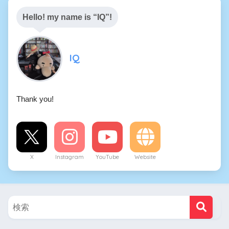
Hello! my name is “IQ”!
IQ
Thank you!
X
Instagram
YouTube
Website