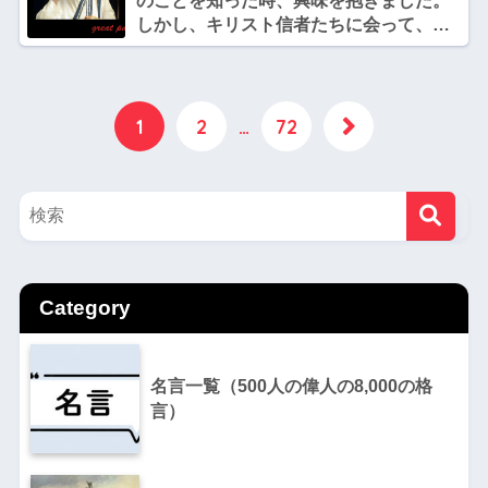
のことを知った時、興味を抱きました。
しかし、キリスト信者たちに会って、が
っかりしたそうです。』
1
2
…
72
Category
名言一覧（500人の偉人の8,000の格
言）