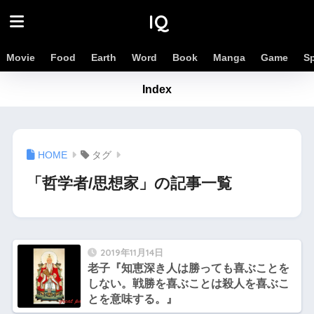
IQ
Movie
Food
Earth
Word
Book
Manga
Game
S
Index
タグ
「哲学者/思想家」の記事一覧
2019年11月14日
老子『知恵深き人は勝っても喜ぶことを
しない。戦勝を喜ぶことは殺人を喜ぶこ
とを意味する。』