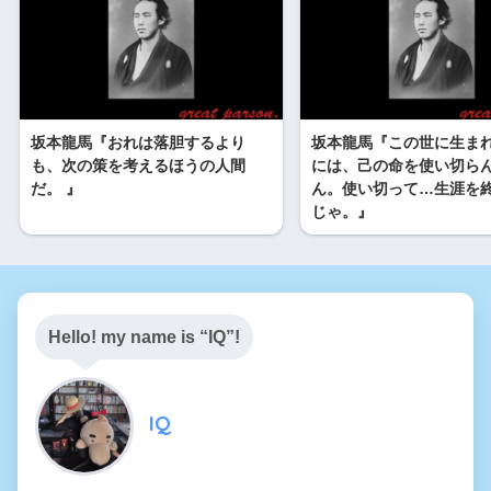
a
t
e
i
坂本龍馬『おれは落胆するより
坂本龍馬『この世に生ま
b
も、次の策を考えるほうの人間
には、己の命を使い切ら
だ。 』
ん。使い切って…生涯を
o
じゃ。』
Hello! my name is “IQ”!
IQ