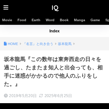
IQ
Movie
Food
Earth
Word
Book
Manga
Game
S
Index
『名言』と向き合う
坂本龍馬
坂本龍馬『この数年は東奔西走の日々を
過ごし、たまたま知人と出会っても、相
手に迷惑がかかるので他人のふりをし
た。』
2019年5月20日
2025年6月25日