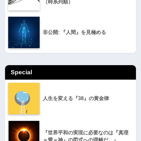
（時系列順）
非公開: 『人間』を見極める
Special
人生を変える『38』の黄金律
『世界平和の実現に必要なのは『真理
＝愛＝神』の図式への理解だ。』