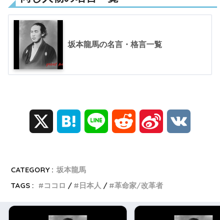
坂本龍馬の名言・格言一覧
X
H
L
R
S
V
a
i
e
i
K
t
n
d
n
CATEGORY :
坂本龍馬
TAGS :
ココロ
日本人
革命家/改革者
e
e
d
a
n
i
W