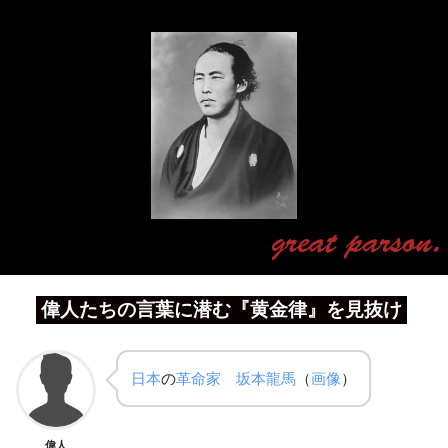
偉人たちの言葉に潜む『黄金律』を見抜け
日本
の
革命家
坂本龍馬
（
画像
）
偉人