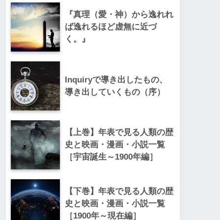
『真理（愛・神）から逸れれ
ば逸れるほど虚無に近づ
く。』
Inquiryで導き出したもの、
導き出していくもの（序）
【上巻】年表で見る人類の歴
史と映画・漫画・小説一覧
［宇宙誕生～1900年編］
【下巻】年表で見る人類の歴
史と映画・漫画・小説一覧
［1900年～現在編］