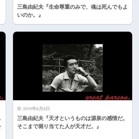
』
三島由紀夫『生命尊重のみで、魂は死んでもよ
いのか。』
2019年8月8日
し
三島由紀夫『天才というものは源泉の感情だ。
を
そこまで堀り当てた人が天才だ。』