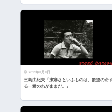
2019年8月8日
三島由紀夫『潔癖さといふものは、欲望の命
る一種のわがままだ。』