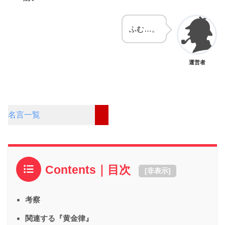
ふむ…。
運営者
名言一覧
Contents｜目次
[
非表示
]
考察
関連する『黄金律』