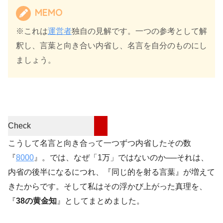
MEMO
※これは
運営者
独自の見解です。一つの参考として解
釈し、言葉と向き合い内省し、名言を自分のものにし
ましょう。
Check
こうして名言と向き合って一つずつ内省したその数
『
8000
』。では、なぜ「1万」ではないのか──それは、
内省の後半になるにつれ、『同じ的を射る言葉』が増えて
きたからです。そして私はその浮かび上がった真理を、
『
38の黄金知
』としてまとめました。