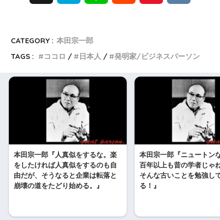
a
i
e
i
K
t
n
d
n
CATEGORY :
本田宗一郎
TAGS :
ココロ
日本人
発明家/ビジネスパーソン
e
e
d
a
n
i
W
a
t
e
i
本田宗一郎『人真似をするな。楽
本田宗一郎『ニュートン
b
をしたければ人真似をするのも自
百年以上も昔の学者じゃ
由だが、そうなると企業は転落と
そんな古いことを勉強し
o
崩壊の道をたどり始める。』
る！』