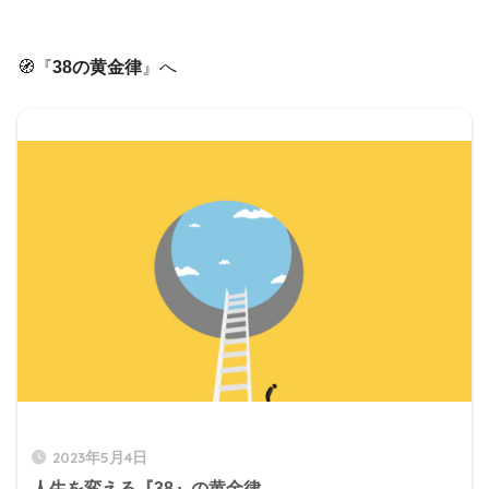
🧭『
38の黄金律
』へ
2023年5月4日
人生を変える『38』の黄金律