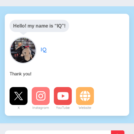
Hello! my name is “IQ”!
IQ
Thank you!
X
Instagram
YouTube
Website