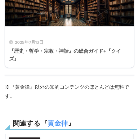
2025年7月13日
『歴史・哲学・宗教・神話』の総合ガイド+『クイ
ズ』
※『黄金律』以外の知的コンテンツのほとんどは無料で
す。
関連する『
黄金律
』