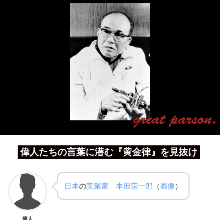
偉人たちの言葉に潜む『黄金律』を見抜け
日本
の
実業家
本田宗一郎
（
画像
）
偉人