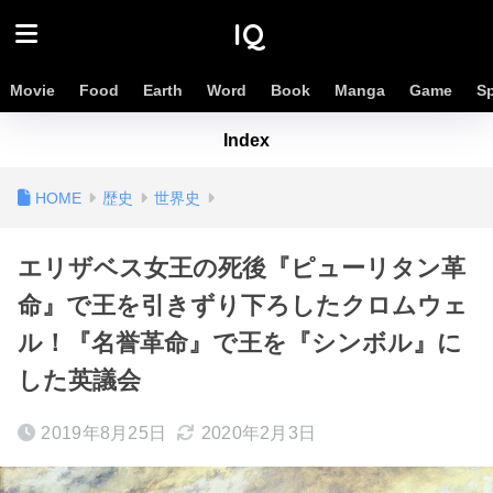
IQ
Movie
Food
Earth
Word
Book
Manga
Game
S
Index
歴史
世界史
エリザベス女王の死後『ピューリタン革
命』で王を引きずり下ろしたクロムウェ
ル！『名誉革命』で王を『シンボル』に
した英議会
2019年8月25日
2020年2月3日