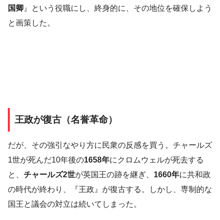
国卿
』という役職にし、終身的に、その地位を確保しよう
と画策した。
王政が復古（名誉革命）
だが、その強引なやり方に民衆の反感を買う。チャールズ
1世が死んだ10年後の
1658年
にクロムウェルが死去する
と、
チャールズ2世
が英国王の跡を継ぎ、
1660年
に共和政
の時代が終わり、『王政』が復古する。しかし、専制的な
国王と議会の対立は続いてしまった。