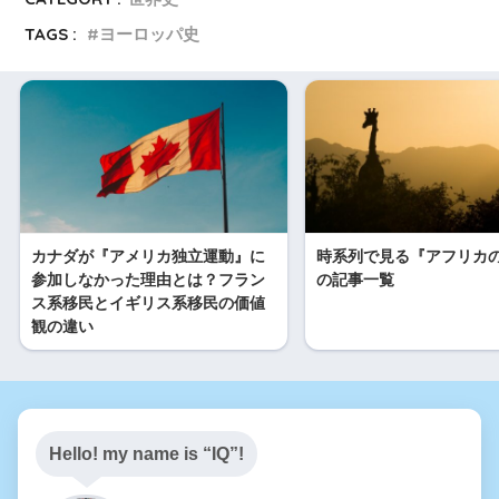
TAGS :
ヨーロッパ史
e
e
d
a
エリア別だから流れがつながる 世界
史
n
i
W
Amazon
楽天ブックス
a
t
e
i
ビジュアル 世界史1000人(上巻)
カナダが『アメリカ独立運動』に
時系列で見る『アフリカ
b
参加しなかった理由とは？フラン
の記事一覧
Amazon
楽天ブックス
ス系移民とイギリス系移民の価値
o
観の違い
ビジュアル 世界史1000人(下巻)
Hello! my name is “IQ”!
Amazon
楽天ブックス