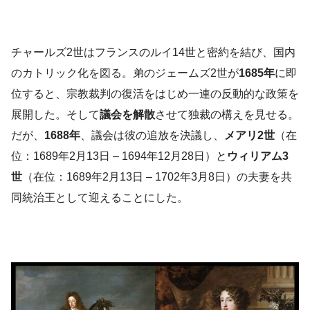
チャールズ2世はフランスのルイ14世と密約を結び、国内
のカトリック化を図る。弟のジェームズ2世が
1685年
に即
位すると、宗教裁判の復活をはじめ一連の反動的な政策を
展開した。そして
議会を解散
させて独裁の構えを見せる。
だが、
1688年
、議会は彼の追放を決議し、
メアリ2世
（在
位：1689年2月13日 – 1694年12月28日）と
ウィリアム3
世
（在位：1689年2月13日 – 1702年3月8日）の夫妻を共
同統治王として迎えることにした。