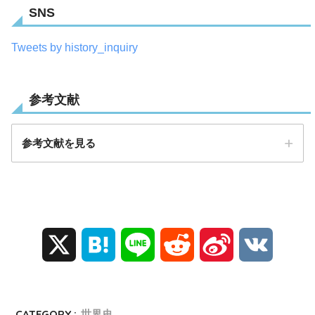
SNS
Tweets by history_inquiry
参考文献
参考文献を見る
一度読んだら絶対に忘れない世界史
の教科書 公立高校教師YouTuberが
X
H
L
R
S
V
書いた
a
i
e
i
K
Amazon
楽天ブックス
t
n
d
n
CATEGORY :
世界史