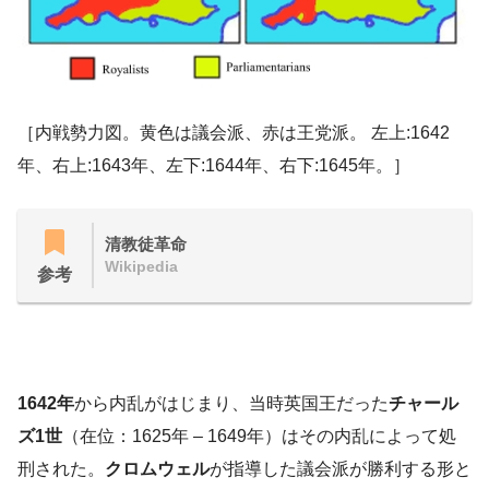
［内戦勢力図。黄色は議会派、赤は王党派。 左上:1642
年、右上:1643年、左下:1644年、右下:1645年。］
清教徒革命
Wikipedia
参考
1642年
から内乱がはじまり、当時英国王だった
チャール
ズ1世
（在位：1625年 – 1649年）はその内乱によって処
刑された。
クロムウェル
が指導した議会派が勝利する形と