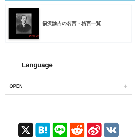
福沢諭吉の名言・格言一覧
Language
OPEN
X
H
L
R
S
V