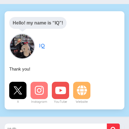
Hello! my name is “IQ”!
IQ
Thank you!
X
Instagram
YouTube
Website