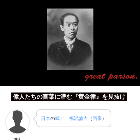
偉人たちの言葉に潜む『黄金律』を見抜け
日本
の
武士
福沢諭吉
（
画像
）
偉人