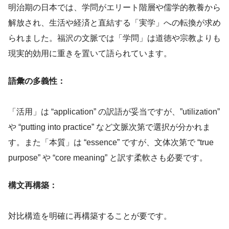
明治期の日本では、学問がエリート階層や儒学的教養から
解放され、生活や経済と直結する「実学」への転換が求め
られました。福沢の文脈では「学問」は道徳や宗教よりも
現実的効用に重きを置いて語られています。
語彙の多義性：
「活用」は “application” の訳語が妥当ですが、”utilization”
や “putting into practice” など文脈次第で選択が分かれま
す。また「本質」は “essence” ですが、文体次第で “true
purpose” や “core meaning” と訳す柔軟さも必要です。
構文再構築：
対比構造を明確に再構築することが要です。