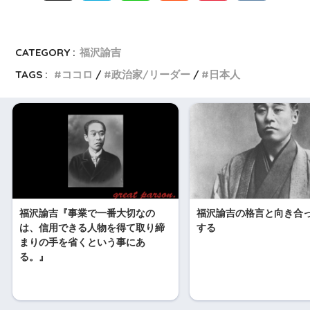
a
i
e
i
K
t
n
d
n
CATEGORY :
福沢諭吉
TAGS :
ココロ
政治家/リーダー
日本人
e
e
d
a
n
i
W
a
t
e
i
福沢諭吉『事業で一番大切なの
福沢諭吉の格言と向き合
b
は、信用できる人物を得て取り締
する
まりの手を省くという事にあ
o
る。』