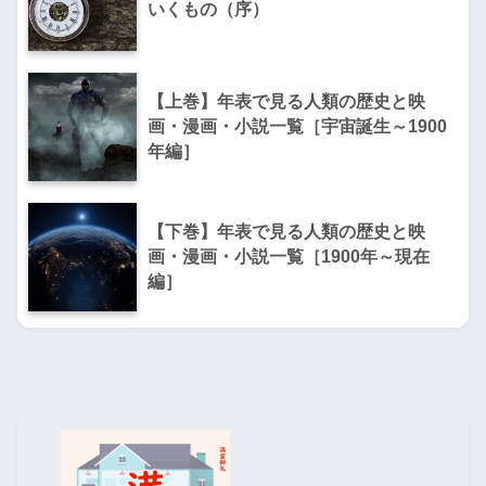
いくもの（序）
【上巻】年表で見る人類の歴史と映
画・漫画・小説一覧［宇宙誕生～1900
年編］
【下巻】年表で見る人類の歴史と映
画・漫画・小説一覧［1900年～現在
編］