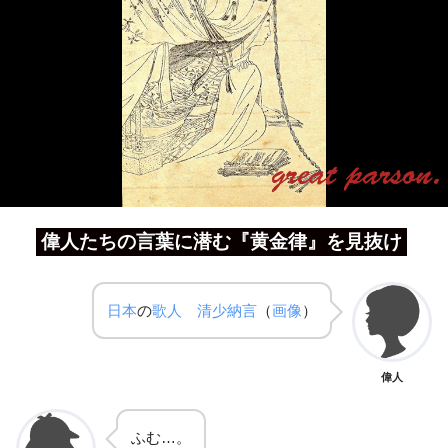
偉人たちの言葉に潜む『黄金律』を見抜け
日本
の
歌人
清少納言
（
画像
）
偉人
ふむ…。