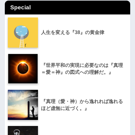
Special
人生を変える『38』の黄金律
『世界平和の実現に必要なのは『真理
＝愛＝神』の図式への理解だ。』
『真理（愛・神）から逸れれば逸れる
ほど虚無に近づく。』