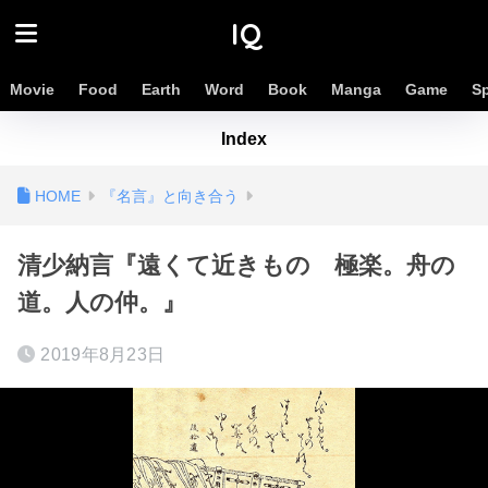
IQ
Movie
Food
Earth
Word
Book
Manga
Game
S
Index
『名言』と向き合う
清少納言『遠くて近きもの 極楽。舟の
道。人の仲。』
2019年8月23日