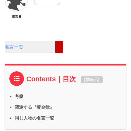
運営者
名言一覧
Contents｜目次
[
非表示
]
考察
関連する『黄金律』
同じ人物の名言一覧