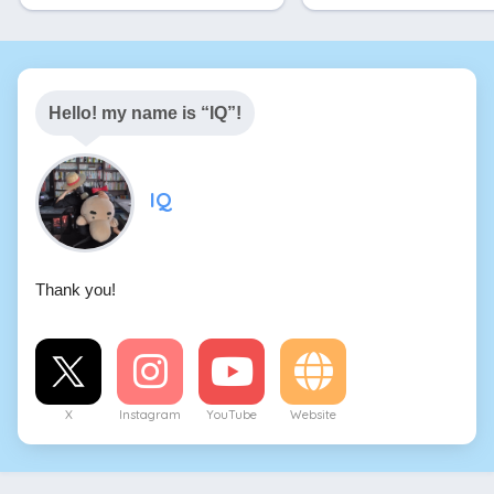
Hello! my name is “IQ”!
IQ
Thank you!
X
Instagram
YouTube
Website