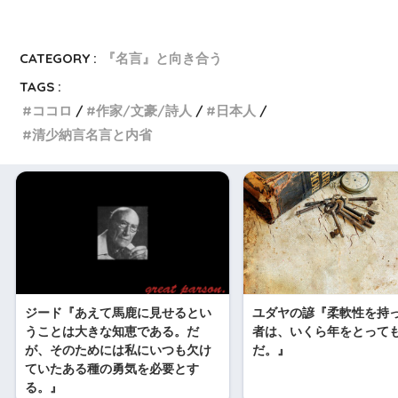
a
i
e
i
K
t
n
d
n
CATEGORY :
『名言』と向き合う
TAGS :
e
e
d
a
ココロ
作家/文豪/詩人
日本人
清少納言名言と内省
n
i
W
a
t
e
i
b
o
ジード『あえて馬鹿に見せるとい
ユダヤの諺『柔軟性を持
うことは大きな知恵である。だ
者は、いくら年をとって
が、そのためには私にいつも欠け
だ。』
ていたある種の勇気を必要とす
る。』