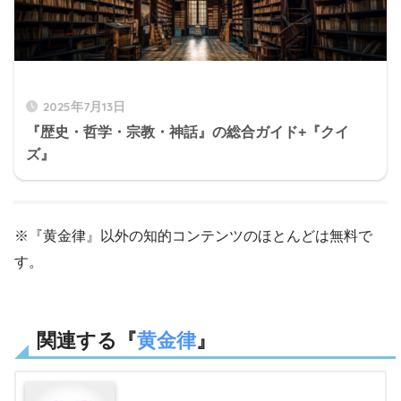
2025年7月13日
『歴史・哲学・宗教・神話』の総合ガイド+『クイ
ズ』
※『黄金律』以外の知的コンテンツのほとんどは無料で
す。
関連する『
黄金律
』