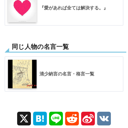
『愛があれば全ては解決する。』
同じ人物の名言一覧
清少納言の名言・格言一覧
X
H
L
R
S
V