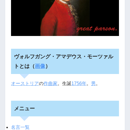
ヴォルフガング・アマデウス・モーツァル
トとは（
画像
）
オーストリア
の
作曲家
。生誕
1756年
。
男
。
メニュー
名言一覧