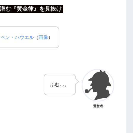
潜む『黄金律』を見抜け
ーペン・ハウエル
（
画像
）
ふむ…。
運営者