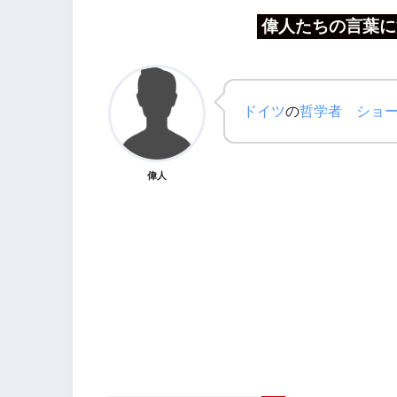
偉人たちの言葉に
ドイツ
の
哲学者
ショ
偉人