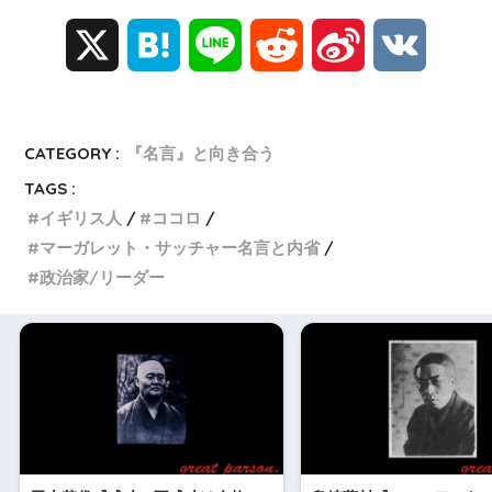
X
H
L
R
S
V
a
i
e
i
K
t
n
d
n
CATEGORY :
『名言』と向き合う
TAGS :
e
e
d
a
イギリス人
ココロ
マーガレット・サッチャー名言と内省
n
i
W
政治家/リーダー
a
t
e
i
b
o