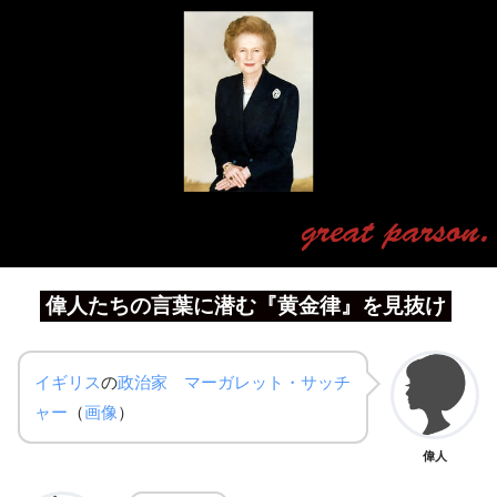
偉人たちの言葉に潜む『黄金律』を見抜け
イギリス
の
政治家
マーガレット・サッチ
ャー
（
画像
）
偉人