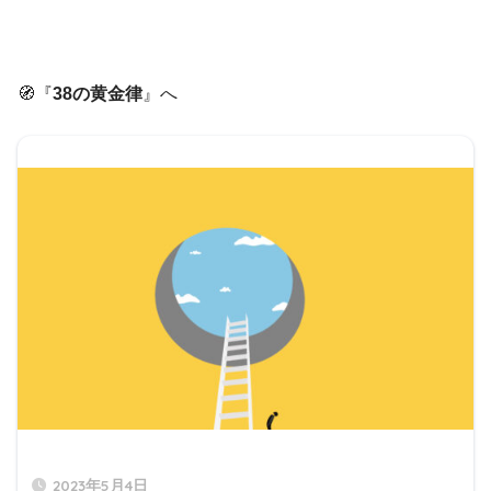
🧭『
38の黄金律
』へ
2023年5月4日