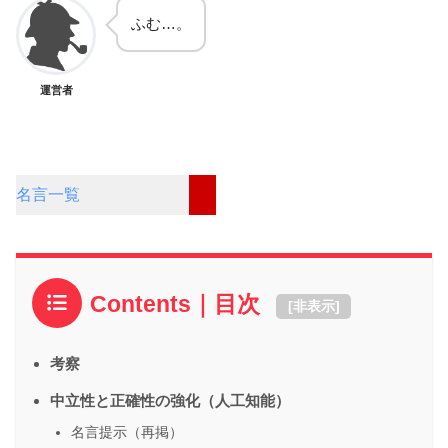
ふむ…。
運営者
名言一覧
Contents｜目次
[
非表示
]
考察
中立性と正確性の強化（人工知能）
名言提示（再掲）