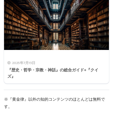
2025年7月13日
『歴史・哲学・宗教・神話』の総合ガイド+『クイ
ズ』
※『黄金律』以外の知的コンテンツのほとんどは無料で
す。