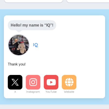
Hello! my name is “IQ”!
IQ
Thank you!
X
Instagram
YouTube
Website