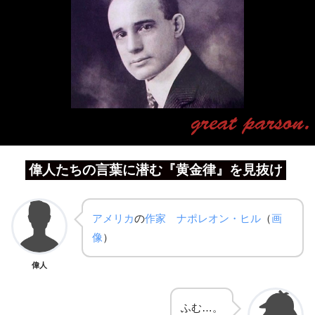
偉人たちの言葉に潜む『黄金律』を見抜け
アメリカ
の
作家
ナポレオン・ヒル
（
画
像
）
偉人
ふむ…。