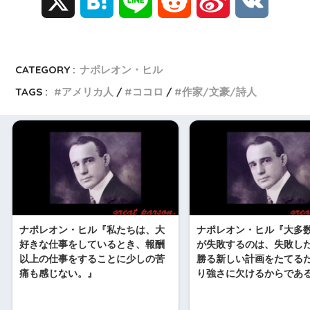
X
H
L
R
S
V
a
i
e
i
K
t
n
d
n
CATEGORY :
ナポレオン・ヒル
TAGS :
アメリカ人
ココロ
作家/文豪/詩人
e
e
d
a
n
i
W
a
t
e
i
ナポレオン・ヒル『私たちは、大
ナポレオン・ヒル『大多
b
好きな仕事をしているとき、報酬
が失敗するのは、失敗し
以上の仕事をすることに少しの苦
勝る新しい計画をたてる
o
痛も感じない。』
り強さに欠けるからであ