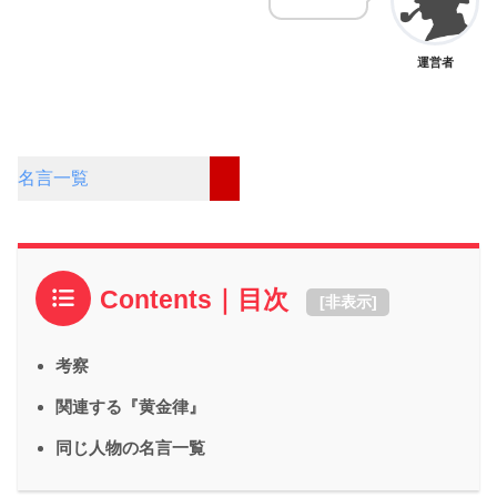
運営者
名言一覧
Contents｜目次
[
非表示
]
考察
関連する『黄金律』
同じ人物の名言一覧