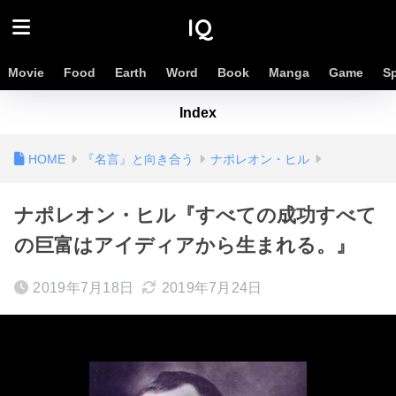
IQ
Movie
Food
Earth
Word
Book
Manga
Game
S
Index
『名言』と向き合う
ナポレオン・ヒル
ナポレオン・ヒル『すべての成功すべて
の巨富はアイディアから生まれる。』
2019年7月18日
2019年7月24日