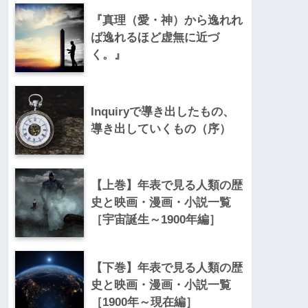
『真理（愛・神）から逸れれ
ば逸れるほど虚無に近づ
く。』
Inquiryで導き出したもの、
導き出していくもの（序）
【上巻】年表で見る人類の歴
史と映画・漫画・小説一覧
［宇宙誕生～1900年編］
【下巻】年表で見る人類の歴
史と映画・漫画・小説一覧
［1900年～現在編］