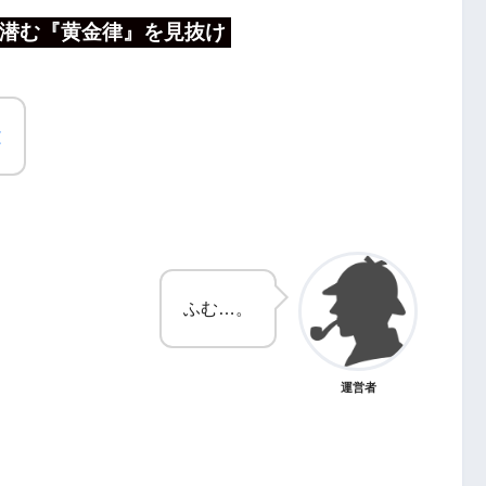
潜む『黄金律』を見抜け
文
ふむ…。
運営者