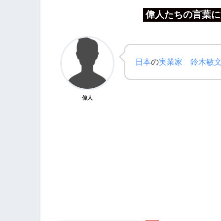
偉人たちの言葉に
日本
の
実業家
鈴木敏
偉人