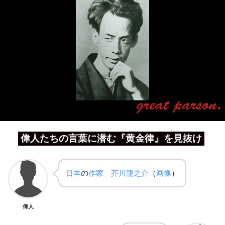
偉人たちの言葉に潜む『黄金律』を見抜け
日本
の
作家
芥川龍之介
（
画像
）
偉人