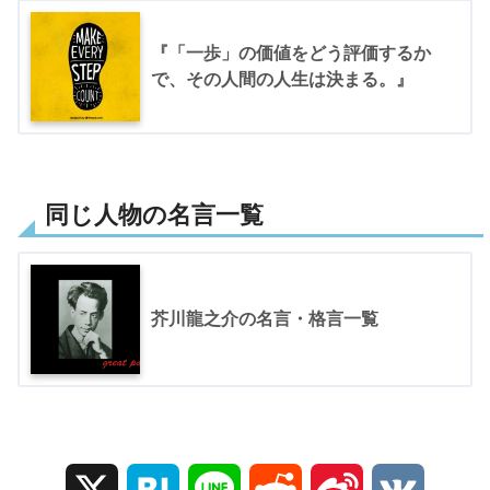
『「一歩」の価値をどう評価するか
で、その人間の人生は決まる。』
同じ人物の名言一覧
芥川龍之介の名言・格言一覧
X
H
L
R
S
V