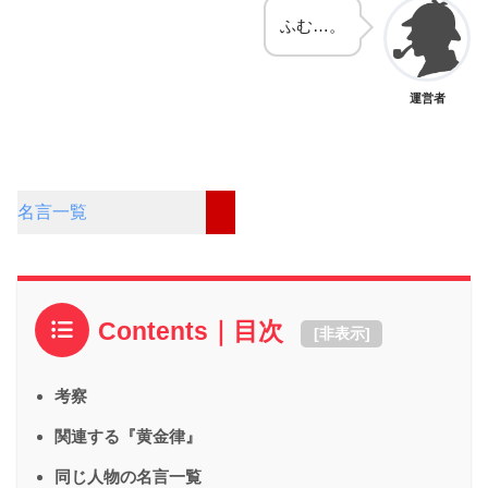
ふむ…。
運営者
名言一覧
Contents｜目次
[
非表示
]
考察
関連する『黄金律』
同じ人物の名言一覧