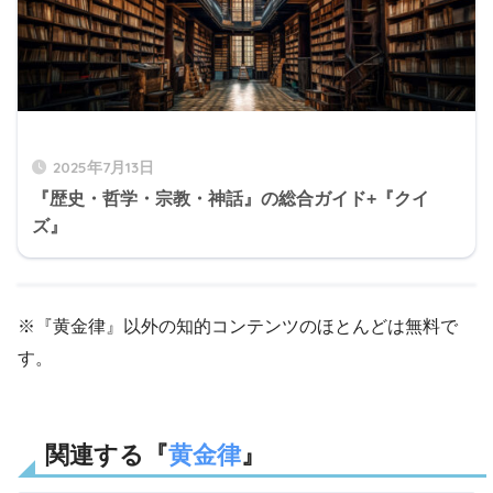
2025年7月13日
『歴史・哲学・宗教・神話』の総合ガイド+『クイ
ズ』
※『黄金律』以外の知的コンテンツのほとんどは無料で
す。
関連する『
黄金律
』