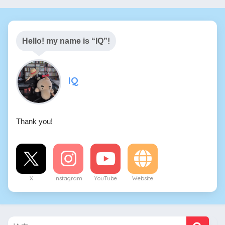
Hello! my name is “IQ”!
IQ
Thank you!
X
Instagram
YouTube
Website