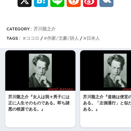
a
i
e
i
K
t
n
d
n
CATEGORY :
芥川龍之介
TAGS :
ココロ
作家/文豪/詩人
日本人
e
e
d
a
n
i
W
a
t
e
i
芥川龍之介『女人は我々男子には
芥川龍之介『道徳は便宜
b
正に人生そのものである。即ち諸
ある。「左側通行」と似
悪の根源である。』
ある。』
o