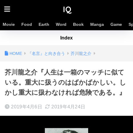
IQ
Movie
Food
Earth
Word
Book
Manga
Game
S
Index
『名言』と向き合う
芥川龍之介
芥川龍之介『人生は一箱のマッチに似て
いる。重大に扱うのはばかばかしい。し
かし重大に扱わなければ危険である。』
2019年4月6日
2019年4月24日