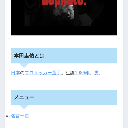
本田圭佑とは
日本
の
プロサッカー選手
。生誕
1986年
。
男
。
メニュー
名言一覧