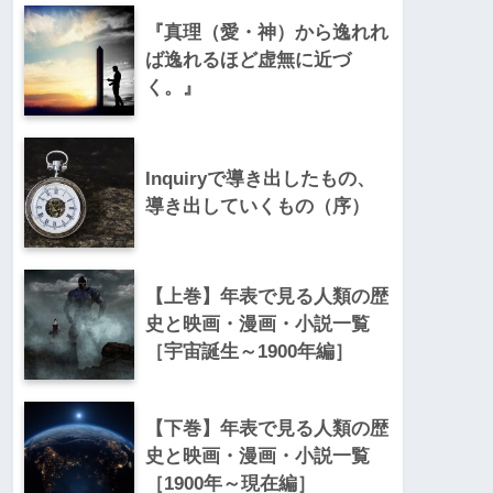
『真理（愛・神）から逸れれ
ば逸れるほど虚無に近づ
く。』
Inquiryで導き出したもの、
導き出していくもの（序）
【上巻】年表で見る人類の歴
史と映画・漫画・小説一覧
［宇宙誕生～1900年編］
【下巻】年表で見る人類の歴
史と映画・漫画・小説一覧
［1900年～現在編］