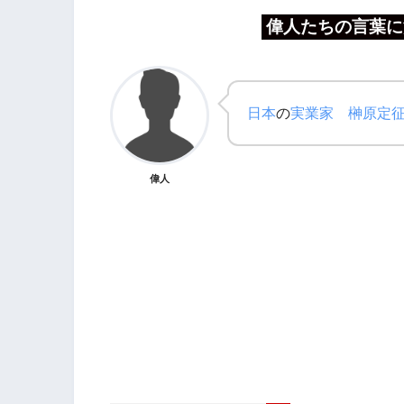
偉人たちの言葉に
日本
の
実業家
榊原定
偉人