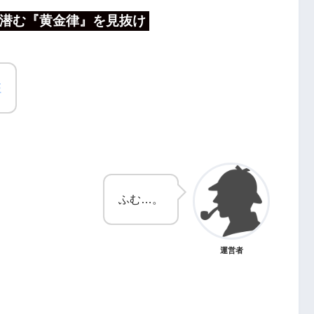
潜む『黄金律』を見抜け
征
ふむ…。
運営者