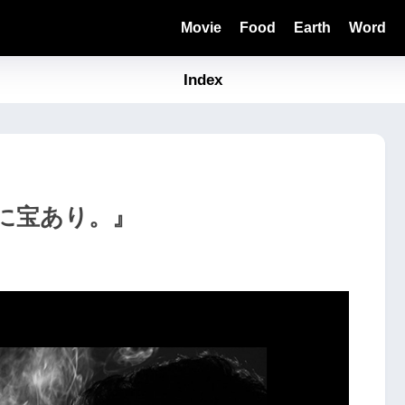
Movie
Food
Earth
Word
Index
に宝あり。』