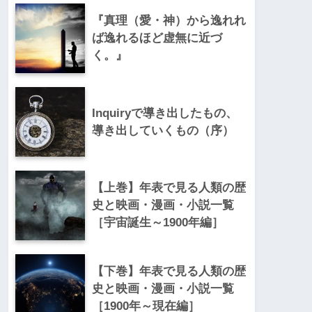
『真理（愛・神）から逸れれ
ば逸れるほど虚無に近づ
く。』
Inquiryで導き出したもの、
導き出していくもの（序）
【上巻】年表で見る人類の歴
史と映画・漫画・小説一覧
［宇宙誕生～1900年編］
【下巻】年表で見る人類の歴
史と映画・漫画・小説一覧
［1900年～現在編］