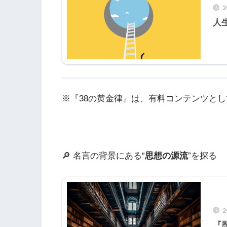
人
※『38の黄金律』は、有料コンテンツと
🔎 名言の背景にある“
思想の源流
”を探る
『