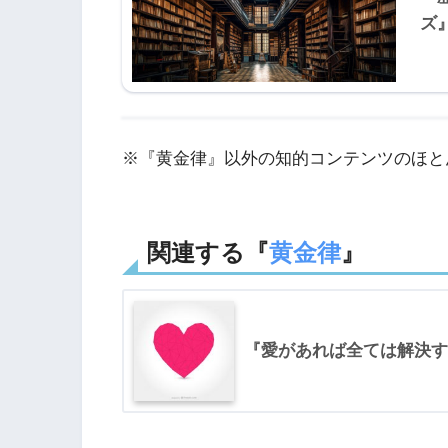
ズ
※『黄金律』以外の知的コンテンツのほと
関連する『
黄金律
』
『愛があれば全ては解決す