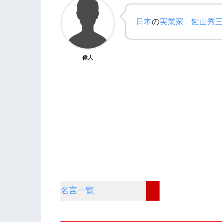
日本
の
実業家
鍵山秀
偉人
名言一覧