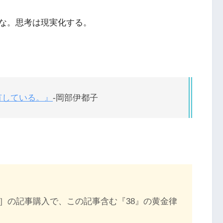
な。思考は現実化する。
有している。』
-岡部伊都子
］の記事購入で、この記事含む『38』の黄金律