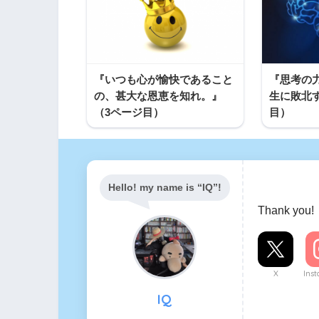
『いつも心が愉快であること
『思考の
の、甚大な恩恵を知れ。』
生に敗北
（3ページ目）
目）
Hello! my name is “IQ”!
Thank you!
X
Ins
IQ