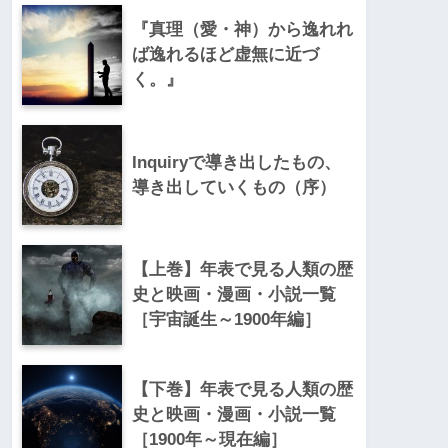
『真理（愛・神）から逸れれ
ば逸れるほど虚無に近づ
く。』
Inquiryで導き出したもの、
導き出していくもの（序）
【上巻】年表で見る人類の歴
史と映画・漫画・小説一覧
［宇宙誕生～1900年編］
【下巻】年表で見る人類の歴
史と映画・漫画・小説一覧
［1900年～現在編］