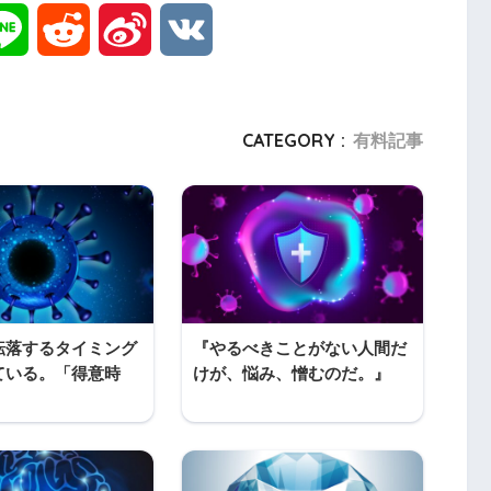
L
R
S
V
i
e
i
K
n
d
n
CATEGORY :
有料記事
e
d
a
i
W
t
e
i
転落するタイミング
『やるべきことがない人間だ
ている。「得意時
けが、悩み、憎むのだ。』
b
』
o