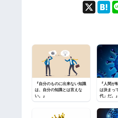
X
H
a
t
e
n
a
『自分のものに出来ない知識
『人間が
は、自分の知識とは言えな
は決まっ
い。』
代」だ。