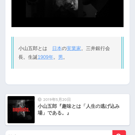
小山五郎とは
日本
の
実業家
。三井銀行会
長。生誕
1909年
。
男
。
2019年5月20日
小山五郎『趣味とは「人生の逃げ込み
場」である。』