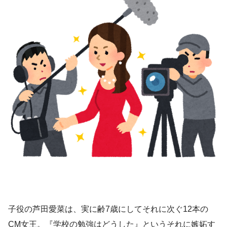
子役の芦田愛菜は、実に齢7歳にしてそれに次ぐ12本の
CM女王。『学校の勉強はどうした』というそれに嫉妬す