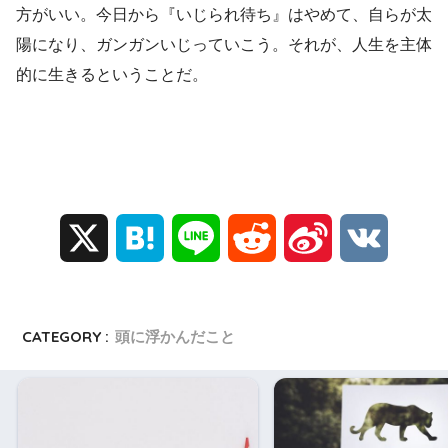
方がいい。今日から『いじられ待ち』はやめて、自らが太
陽になり、ガンガンいじっていこう。それが、人生を主体
的に生きるということだ。
X
H
L
R
S
V
a
i
e
i
K
t
n
d
n
CATEGORY :
頭に浮かんだこと
e
e
d
a
n
i
W