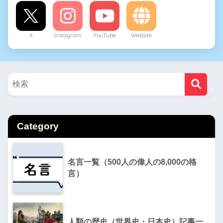
X
Instagram
YouTube
Website
Category
名言一覧（500人の偉人の8,000の格
言）
人類の歴史（世界史・日本史）記事一