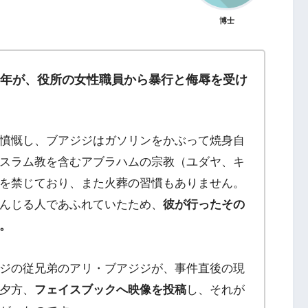
博士
青年
が、役所の女性職員から暴行と侮辱を受け
憤慨し、ブアジジはガソリンをかぶって焼身自
スラム教を含むアブラハムの宗教（ユダヤ、キ
を禁じており、また火葬の習慣もありません。
んじる人であふれていたため、
彼が行ったその
。
ジの従兄弟のアリ・ブアジジが、事件直後の現
夕方、
フェイスブックへ映像を投稿
し、それが