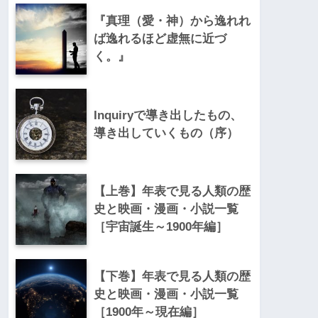
『真理（愛・神）から逸れれ
ば逸れるほど虚無に近づ
く。』
Inquiryで導き出したもの、
導き出していくもの（序）
【上巻】年表で見る人類の歴
史と映画・漫画・小説一覧
［宇宙誕生～1900年編］
【下巻】年表で見る人類の歴
史と映画・漫画・小説一覧
［1900年～現在編］