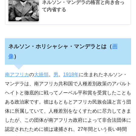
ネルソン・マンデラの格言と向き合っ
て内省する
ネルソン・ホリシャシャ・マンデラとは（
画
像
）
南アフリカ
の
大統領
。
男
。
1918年
に生まれたネルソン・
マンデラは、南アフリカ共和国で人種差別政策のアパルト
ヘイトと徹底的に戦ってノーベル平和賞を受賞したことも
ある政治家です。彼はもともとアフリカ民族会議と言う団
体に所属していて、人種差別をなくすために尽力してきま
したが、この団体が南アフリカ政府によって非合法団体に
認定されたために彼は逮捕され、27年間という長い時間