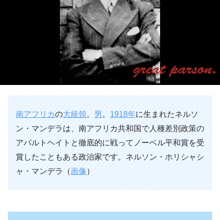
南アフリカ
の
大統領
。
男
。
1918年
に生まれたネルソ
ン・マンデラは、南アフリカ共和国で人種差別政策の
アパルトヘイトと徹底的に戦ってノーベル平和賞を受
賞したこともある政治家です。ネルソン・ホリシャシ
ャ・マンデラ（
画像
）