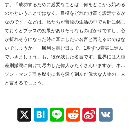
す」「成功するために必要なことは、何をどこから始める
のかということではなく、目標をどれだけ高く設定するか
なのです」などは、私たちが普段の生活の中でも肝に銘じ
ておくとプラスの効果がありそうなものばかりですし、心
が折れそうになった時に耳にしたい名言と言えるのではな
いでしょうか。「勝利を掴む日まで、1歩ずつ着実に進ん
でいきましょう」も、彼が残した名言です。世界には人種
差別撤廃に向けて尽力した偉人がたくさんいますが、ネル
ソン・マンデラも歴史に名を深く刻んだ偉大な人物の一人
と言えるでしょう。
X
H
L
R
S
V
a
i
e
i
K