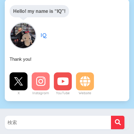
Hello! my name is “IQ”!
IQ
Thank you!
X
Instagram
YouTube
Website