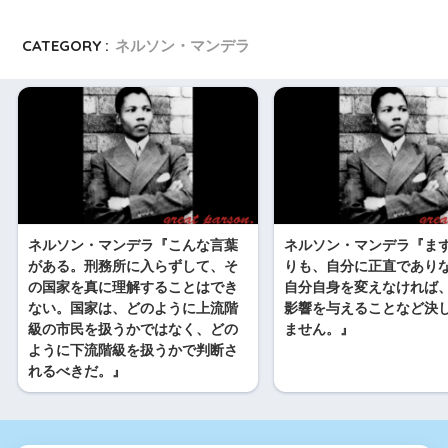
t
n
d
n
CATEGORY :
ネルソン・マンデラ
e
e
d
a
n
i
W
a
t
e
i
ネルソン・マンデラ『こんな言葉
ネルソン・マンデラ『ま
がある。刑務所に入らずして、そ
りも、自分に正直であり
b
の国家を真に理解することはでき
自分自身を変えなければ
ない。国家は、どのように上流階
影響を与えることなど決
級の市民を扱うかではなく、どの
ません。』
o
ように下流階級を扱うかで判断さ
れるべきだ。』