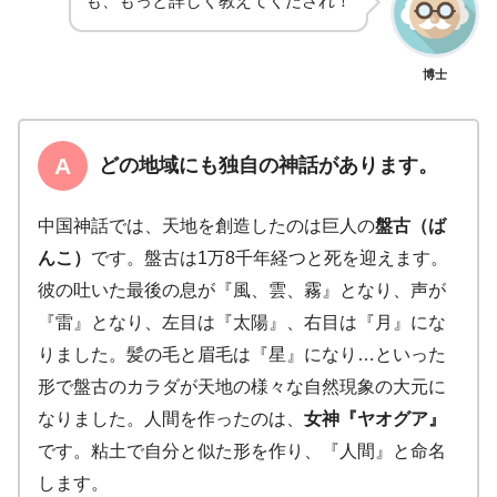
も、もっと詳しく教えてくだされ！
博士
どの地域にも独自の神話があります。
中国神話では、天地を創造したのは巨人の
盤古（ば
んこ）
です。盤古は1万8千年経つと死を迎えます。
彼の吐いた最後の息が『風、雲、霧』となり、声が
『雷』となり、左目は『太陽』、右目は『月』にな
りました。髪の毛と眉毛は『星』になり…といった
形で盤古のカラダが天地の様々な自然現象の大元に
なりました。人間を作ったのは、
女神『ヤオグア』
です。粘土で自分と似た形を作り、『人間』と命名
します。