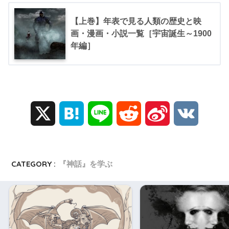
【上巻】年表で見る人類の歴史と映
画・漫画・小説一覧［宇宙誕生～1900
年編］
X
H
L
R
S
V
a
i
e
i
K
t
n
d
n
CATEGORY :
『神話』を学ぶ
e
e
d
a
n
i
W