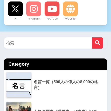
X
Instagram
YouTube
Website
Category
名言一覧（500人の偉人の8,000の格
言）