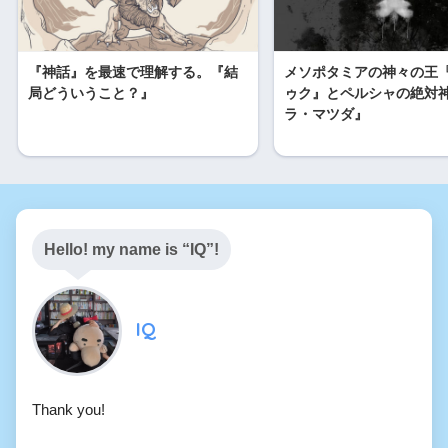
a
t
e
i
『神話』を最速で理解する。『結
メソポタミアの神々の王
局どういうこと？』
ゥク』とペルシャの絶対
b
ラ・マツダ』
o
Hello! my name is “IQ”!
IQ
Thank you!